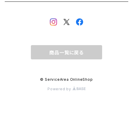
Short-Sleeve
Long-Sleeve
Bag
Cap / Hat
Cap / Hat
Hoodie / Sweat
Short-Sleeve
Bag
Hoodie / Sweat
商品一覧に戻る
© ServiceArea OnlineShop
Powered by