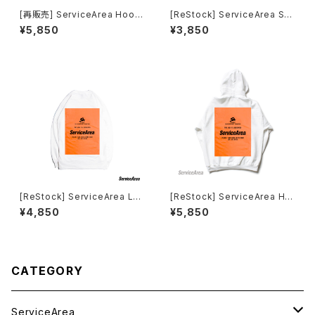
[再販売] ServiceArea Hoodi
[ReStock] ServiceArea Sh
e
ortSleeve
¥5,850
¥3,850
[ReStock] ServiceArea Lon
[ReStock] ServiceArea Ho
gSleeve
odie
¥4,850
¥5,850
CATEGORY
ServiceArea