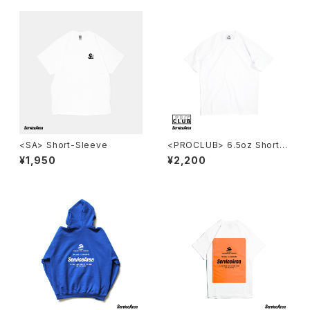
<SA> Short-Sleeve
<PROCLUB> 6.5oz ShortSl
eeve
¥1,950
¥2,200