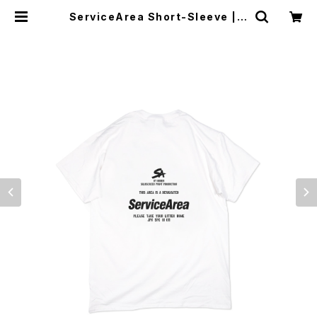
ServiceArea Short-Sleeve | S
erviceArea OnlineShop