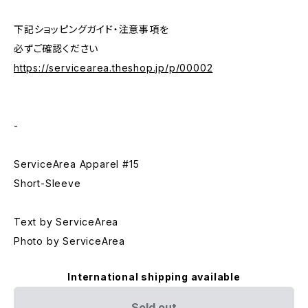
下記ショッピングガイド・注意事項を
必ずご確認ください
https://servicearea.theshop.jp/p/00002
-
ServiceArea Apparel #15
Short-Sleeve
Text by ServiceArea
Photo by ServiceArea
International shipping available
Sold out