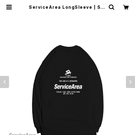
ServiceArea LongSleeve | Ser
viceArea OnlineShop