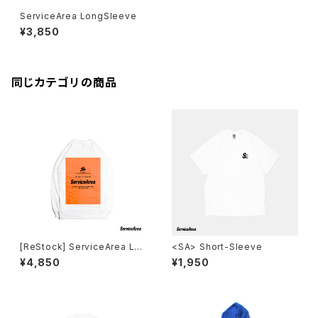
ServiceArea LongSleeve
¥3,850
同じカテゴリの商品
[ReStock] ServiceArea Lon
<SA> Short-Sleeve
gSleeve
¥4,850
¥1,950