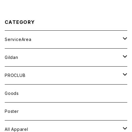
CATEGORY
ServiceArea
Tops
Gildan
Long-Sleeve
Cap / Hat
Short-Sleeve
PROCLUB
Short-Sleeve
Bag
Long-Sleeve
Short-Sleeve
Goods
Hoodie / Sweat
Poster
All Apparel