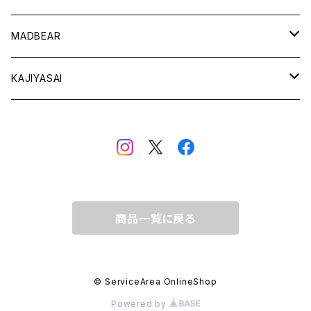
Tops
MADBEAR
Long-Sleeve
Cap / Hat
Tops
KAJIYASAI
Short-Sleeve
Long-Sleeve
Bag
Cap / Hat
Cap / Hat
Hoodie / Sweat
Short-Sleeve
Bag
Hoodie / Sweat
商品一覧に戻る
© ServiceArea OnlineShop
Powered by