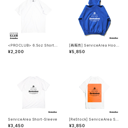
<PROCLUB> 6.5oz ShortSl
[再販売] ServiceArea Hoodi
eeve
e
¥2,200
¥5,850
ServiceArea Short-Sleeve
[ReStock] ServiceArea Sh
ortSleeve
¥3,450
¥3,850